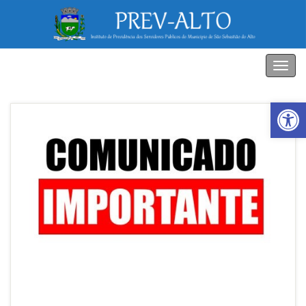
PREV-ALTO
Alter
nave
Abrir a