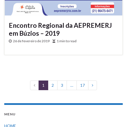
Encontro Regional da AEPREMERJ
em Búzios – 2019
26 de fevereiro de 2019
1 min to read
1
2
3
…
17
MENU
HOME