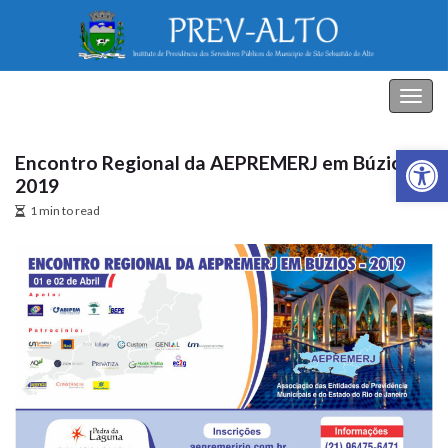
PREV-ALTO
Alter
nave
Abrir a
Encontro Regional da AEPREMERJ em Búzios –
2019
1 min to read