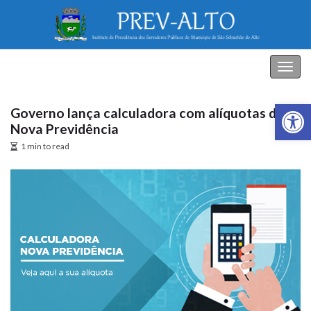
PREV-ALTO
Alter
nave
Abrir a
Governo lança calculadora com alíquotas da
Nova Previdência
1 min to read