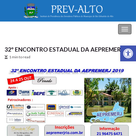
PREV-ALTO
Alter
nave
Abrir a
32º ENCONTRO ESTADUAL DA AEPREMERJ
1 min to read