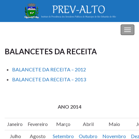
PREV-ALTO
Alter
nave
BALANCETES DA RECEITA
BALANCETE DA RECEITA – 2012
BALANCETE DA RECEITA – 2013
ANO 2014
Janeiro
Fevereiro
Março
Abril
Maio
J
Julho
Agosto
Setembro
Outubro
Novembro
De