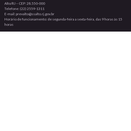
Alto/RJ – CEP: 28.550-000
Telefone: (22) 2559-1311
E-mail: prevalto@ssalto.rj.gov.br
Horário de funcionamento: de segunda-feira a sexta-feira, das 9 horas às 15
horas