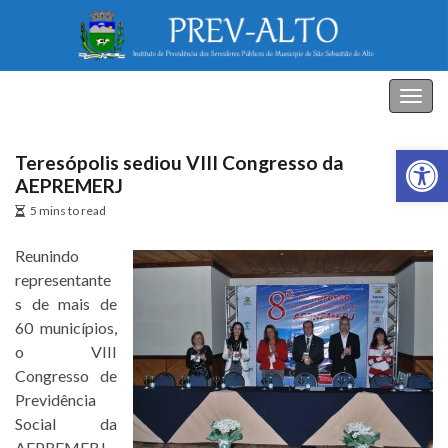
PREV-ALTO
Alter
nave
Abrir a
Teresópolis sediou VIII Congresso da
AEPREMERJ
5 mins to read
Reunindo
representante
s de mais de
60 municípios,
o VIII
Congresso de
Previdência
Social da
AEPREMERJ –