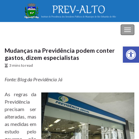
PREV-ALTO
Alter
nave
Abrir a
Mudanças na Previdência podem conter
gastos, dizem especialistas
3 mins to read
Fonte: Blog da Previdência Já
As regras da
Previdência
precisam ser
alteradas, mas
as medidas em
estudo pelo
governo não