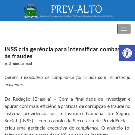
PREV-ALTO
Alter
nave
Abrir a
INSS cria gerência para intensificar combate
às fraudes
3 mins to read
Gerência executiva de compliance foi criada com recursos já
existentes
Da Redação (Brasília) – Com a finalidade de investigar e
apurar com mais eficiência práticas de corrupção e fraude no
sistema previdenciários, o Instituto Nacional do Seguro
Social (INSS) – com o apoio da Secretaria de Previdência –
criou uma gerência executiva de
compliance
. O anúncio foi
feito na última quarta-feira (8), na sede do instituto.