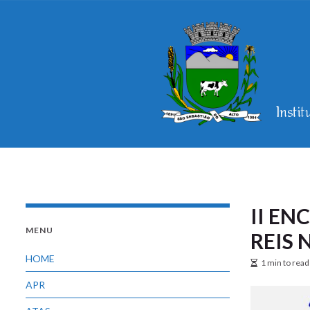
II E
MENU
REIS 
HOME
1 min to read
APR