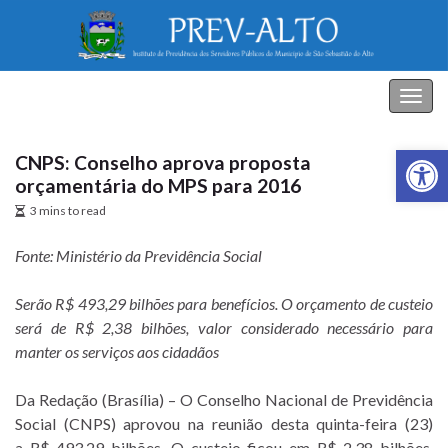
PREV-ALTO
Alter
nave
Abrir a
CNPS: Conselho aprova proposta
orçamentária do MPS para 2016
3 mins to read
Fonte: Ministério da Previdência Social
Serão R$ 493,29 bilhões para benefícios. O orçamento de custeio
será de R$ 2,38 bilhões, valor considerado necessário para
manter os serviços aos cidadãos
Da Redação (Brasília) – O Conselho Nacional de Previdência
Social (CNPS) aprovou na reunião desta quinta-feira (23)
a R$ 493,29 bilhões. O custeio ficou em R$ 2,38 bilhões,